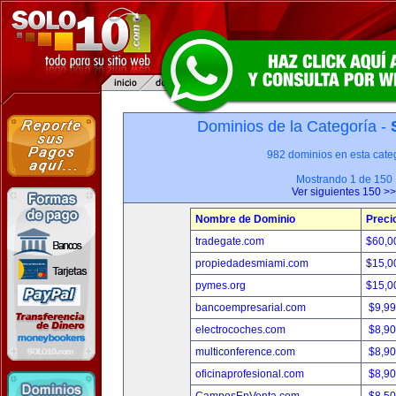
Dominios de la Categoría -
982 dominios en esta categ
Mostrando 1 de 150
Ver siguientes 150 >>
Nombre de Dominio
Preci
tradegate.com
$60,0
propiedadesmiami.com
$15,0
pymes.org
$15,0
bancoempresarial.com
$9,9
electrocoches.com
$8,9
multiconference.com
$8,9
oficinaprofesional.com
$8,9