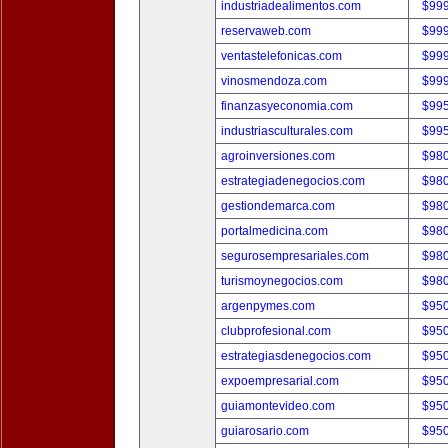
industriadealimentos.com
$99
reservaweb.com
$99
ventastelefonicas.com
$99
vinosmendoza.com
$99
finanzasyeconomia.com
$99
industriasculturales.com
$99
agroinversiones.com
$98
estrategiadenegocios.com
$98
gestiondemarca.com
$98
portalmedicina.com
$98
segurosempresariales.com
$98
turismoynegocios.com
$98
argenpymes.com
$95
clubprofesional.com
$95
estrategiasdenegocios.com
$95
expoempresarial.com
$95
guiamontevideo.com
$95
guiarosario.com
$95