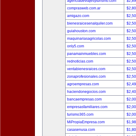
agenciadeviajesyturismo.com
$2,8
comprasweb.com.ar
$2,8
amigazo.com
$2,5
bienesraicesenalquiler.com
$2,5
guiahouston.com
$2,5
maquinariasagricolas.com
$2,5
only5.com
$2,5
panamainmuebles.com
$2,5
rednoticias.com
$2,5
ventabienesraices.com
$2,5
zonaprofesionales.com
$2,5
agroempresas.com
$2,4
haciendonegocios.com
$2,4
bancaempresas.com
$2,0
empresasfamiliares.com
$2,0
turismo365.com
$2,0
MiPropiaEmpresa.com
$1,9
casasenusa.com
$1,8