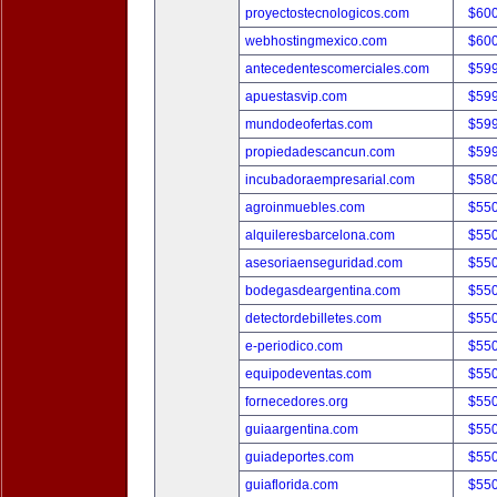
proyectostecnologicos.com
$60
webhostingmexico.com
$60
antecedentescomerciales.com
$59
apuestasvip.com
$59
mundodeofertas.com
$59
propiedadescancun.com
$59
incubadoraempresarial.com
$58
agroinmuebles.com
$55
alquileresbarcelona.com
$55
asesoriaenseguridad.com
$55
bodegasdeargentina.com
$55
detectordebilletes.com
$55
e-periodico.com
$55
equipodeventas.com
$55
fornecedores.org
$55
guiaargentina.com
$55
guiadeportes.com
$55
guiaflorida.com
$55