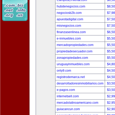
CamposEnVenta.com
$8,5
hubdenegocios.com
$8,5
negociosb2b.com
$7,9
apuestadigital.com
$7,5
misnegocios.com
$7,5
finanzasenlinea.com
$6,5
e-inmuebles.com
$5,5
mercadopropiedades.com
$5,5
propiedadesecuador.com
$5,5
zonapropiedades.com
$5,5
uruguayinmuebles.com
$4,8
only9.com
$4,5
registrodemarca.net
$4,5
desarrolladoresinmobiliarios.com
$3,5
e-pagos.com
$3,5
internetsell.com
$2,9
mercadolatinoamericano.com
$2,9
guiacancun.com
$2,9