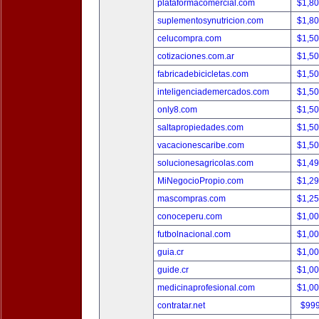
plataformacomercial.com
$1,8
suplementosynutricion.com
$1,8
celucompra.com
$1,5
cotizaciones.com.ar
$1,5
fabricadebicicletas.com
$1,5
inteligenciademercados.com
$1,5
only8.com
$1,5
saltapropiedades.com
$1,5
vacacionescaribe.com
$1,5
solucionesagricolas.com
$1,4
MiNegocioPropio.com
$1,2
mascompras.com
$1,2
conoceperu.com
$1,0
futbolnacional.com
$1,0
guia.cr
$1,0
guide.cr
$1,0
medicinaprofesional.com
$1,0
contratar.net
$99