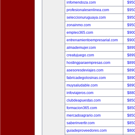
infomendoza.com
$95
profesionalesenlinea.com
$95
seleccionuruguaya.com
$95
zonainmo.com
$95
empleo365.com
$90
entrenamientoempresarial.com
$90
almademujer.com
$89
creatujuego.com
$89
hostingparaempresas.com
$89
asesoresdeviajes.com
$89
fabricadegolosinas.com
$89
muysaludable.com
$89
infoviajeros.com
$88
clubdeapuestas.com
$85
formacion365.com
$85
mercadoagrario.com
$85
saberinvertir.com
$85
guiadeproveedores.com
$80