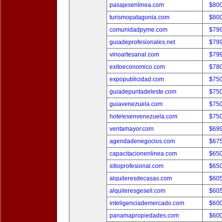
pasajesenlinea.com
$80
turismopatagonia.com
$80
comunidadpyme.com
$79
guiadeprofesionales.net
$79
vinoartesanal.com
$79
exitoeconomico.com
$78
expopublicidad.com
$75
guiadepuntadeleste.com
$75
guiavenezuela.com
$75
hotelesenvenezuela.com
$75
ventamayor.com
$69
agendadenegocios.com
$67
capacitacionenlinea.com
$65
sitioprofesional.com
$65
alquileresdecasas.com
$60
alquileresgesell.com
$60
inteligenciademercado.com
$60
panamapropiedades.com
$60