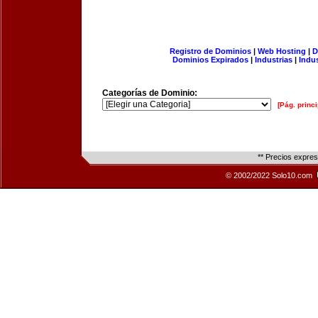
Registro de Dominios
|
Web Hosting
|
D
Dominios Expirados
|
Industrias
|
Indu
Categorías de Dominio:
[Pág. princi
** Precios expre
© 2002/2022 Solo10.com