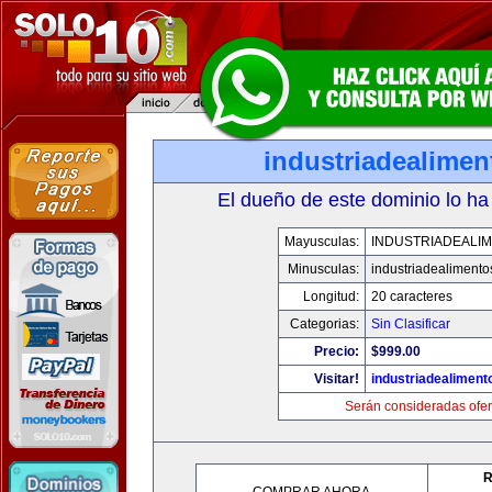
industriadealime
El dueño de este dominio lo ha
Mayusculas:
INDUSTRIADEALI
Minusculas:
industriadealiment
Longitud:
20 caracteres
Categorias:
Sin Clasificar
Precio:
$999.00
Visitar!
industriadealimen
Serán consideradas ofer
R