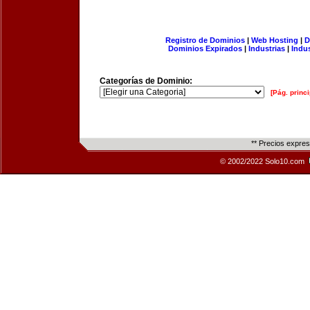
Registro de Dominios
|
Web Hosting
|
D
Dominios Expirados
|
Industrias
|
Indu
Categorías de Dominio:
[Pág. princi
** Precios expre
© 2002/2022 Solo10.com