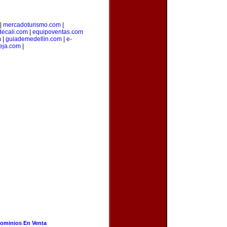
|
mercadoturismo.com
|
decali.com
|
equipoventas.com
m
|
guiademedellin.com
|
e-
eja.com
|
ominios En Venta