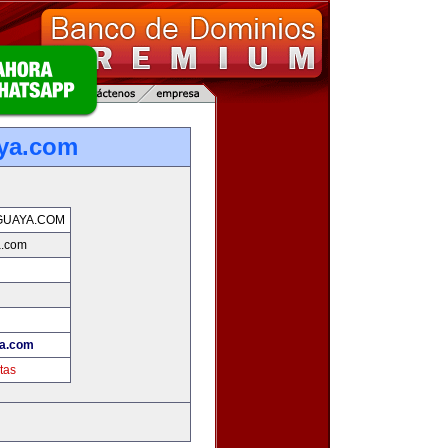
ya.com
GUAYA.COM
a.com
ya.com
tas