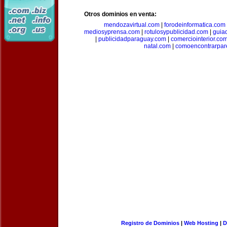
Otros dominios en venta:
mendozavirtual.com
|
forodeinformatica.com
mediosyprensa.com
|
rotulosypublicidad.com
|
guia
|
publicidadparaguay.com
|
comerciointerior.co
natal.com
|
comoencontrarpar
Registro de Dominios
|
Web Hosting
|
D