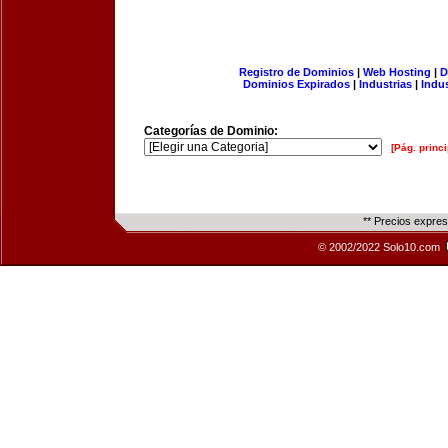
Registro de Dominios
|
Web Hosting
|
D
Dominios Expirados
|
Industrias
|
Indu
Categorías de Dominio:
[Pág. princi
** Precios expre
© 2002/2022 Solo10.com