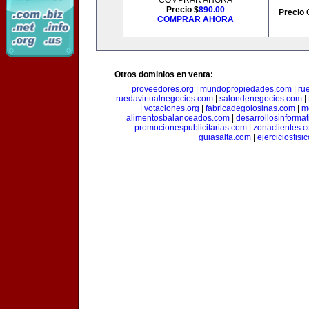
COMPRAR AHORA
Precio $
890.00
Precio 
COMPRAR AHORA
Otros dominios en venta:
proveedores.org
|
mundopropiedades.com
|
ru
ruedavirtualnegocios.com
|
salondenegocios.com
|
|
votaciones.org
|
fabricadegolosinas.com
|
m
alimentosbalanceados.com
|
desarrollosinforma
promocionespublicitarias.com
|
zonaclientes.
guiasalta.com
|
ejerciciosfisi