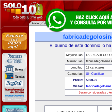
fabricadegolosi
El dueño de este dominio lo ha
Mayusculas:
FABRICADEGOLO
Minusculas:
fabricadegolosina
Longitud:
18 caracteres
Categorias:
Sin Clasificar
Precio:
$890.00
Visitar!
fabricadegolosin
Serán consideradas ofer
R