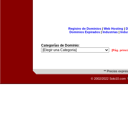
Registro de Dominios
|
Web Hosting
|
D
Dominios Expirados
|
Industrias
|
Indu
Categorías de Dominio:
[Pág. princi
** Precios expre
© 2002/2022 Solo10.com