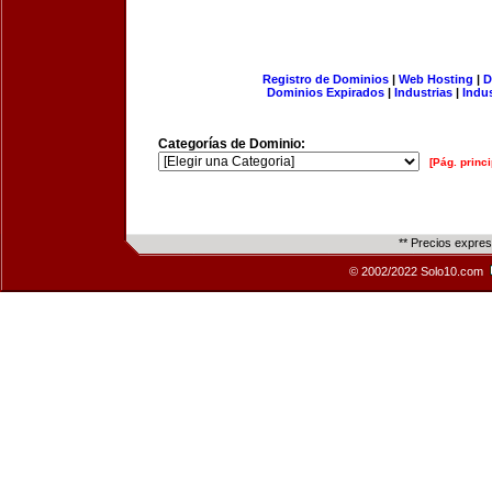
Registro de Dominios
|
Web Hosting
|
D
Dominios Expirados
|
Industrias
|
Indu
Categorías de Dominio:
[Pág. princi
** Precios expre
© 2002/2022 Solo10.com