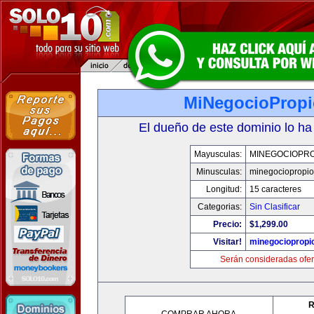
MiNegocioProp
El dueño de este dominio lo ha
Mayusculas:
MINEGOCIOPRO
Minusculas:
minegociopropi
Longitud:
15 caracteres
Categorias:
Sin Clasificar
Precio:
$1,299.00
Visitar!
minegociopropi
Serán consideradas ofer
R