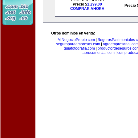
COMPRAR AHORA
Precio $
1,299.00
Precio 
COMPRAR AHORA
Otros dominios en venta:
MiNegocioPropio.com
|
SegurosPatrimoniales.
seguroparaempresas.com
|
agroempresarial.co
guiafotografia.com
|
productordeseguros.co
aerocomercial.com
|
compradec