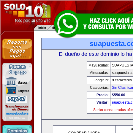
suapuesta.
El dueño de este dominio lo ha
Mayusculas:
SUAPUEST
Minusculas:
suapuesta.c
Longitud:
9 caracteres
Categorias:
Sin Clasifica
Precio:
$550.00
Visitar!
suapuesta.
Serán consideradas ofer
R