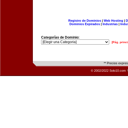
Registro de Dominios
|
Web Hosting
|
D
Dominios Expirados
|
Industrias
|
Indu
Categorías de Dominio:
[Pág. princi
** Precios expre
© 2002/2022 Solo10.com