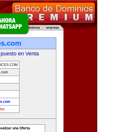
es.com
 puesto en Venta
ICES.COM
s.com
es.com
tas
ealizar una Oferta