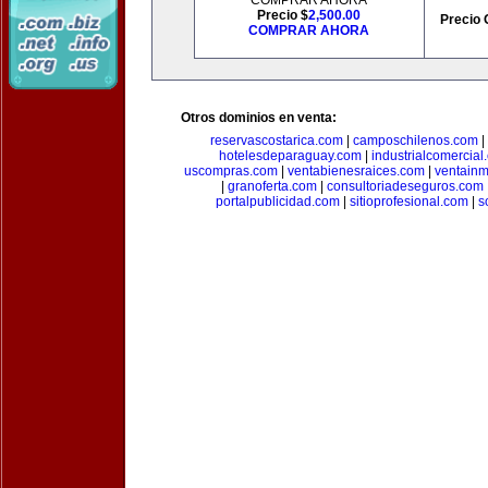
COMPRAR AHORA
Precio $
2,500.00
Precio 
COMPRAR AHORA
Otros dominios en venta:
reservascostarica.com
|
camposchilenos.com
|
hotelesdeparaguay.com
|
industrialcomercial
uscompras.com
|
ventabienesraices.com
|
ventain
|
granoferta.com
|
consultoriadeseguros.com
portalpublicidad.com
|
sitioprofesional.com
|
s