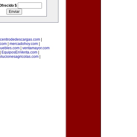
Ofrecido $
centrodedescargas.com
|
.com
|
mercadohoy.com
|
muebles.com
|
ventamayor.com
|
EquiposEnVenta.com
|
olucionesagricolas.com
|