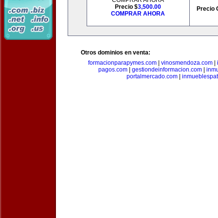
COMPRAR AHORA
Precio $
3,500.00
Precio 
COMPRAR AHORA
Otros dominios en venta:
formacionparapymes.com
|
vinosmendoza.com
|
pagos.com
|
gestiondeinformacion.com
|
inmu
portalmercado.com
|
inmueblespa