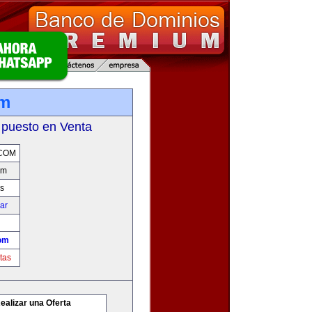
om
 puesto en Venta
COM
om
s
car
om
tas
ealizar una Oferta