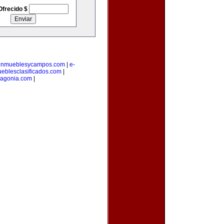
Ofrecido $
inmueblesycampos.com
|
e-
eblesclasificados.com
|
tagonia.com
|