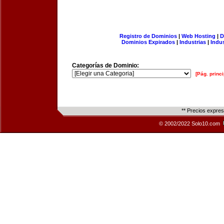
Registro de Dominios
|
Web Hosting
|
D
Dominios Expirados
|
Industrias
|
Indu
Categorías de Dominio:
[Pág. princi
** Precios expre
© 2002/2022 Solo10.com