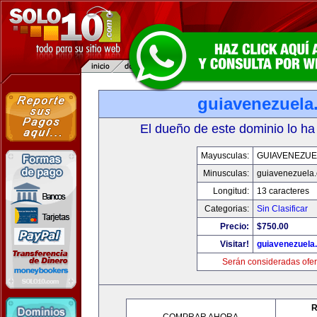
guiavenezuela
El dueño de este dominio lo ha
Mayusculas:
GUIAVENEZUE
Minusculas:
guiavenezuela
Longitud:
13 caracteres
Categorias:
Sin Clasificar
Precio:
$750.00
Visitar!
guiavenezuela
Serán consideradas ofer
R