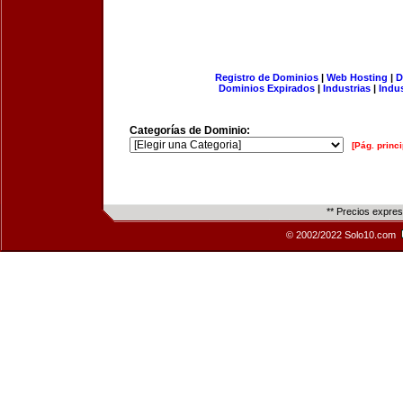
Registro de Dominios
|
Web Hosting
|
D
Dominios Expirados
|
Industrias
|
Indu
Categorías de Dominio:
[Pág. princi
** Precios expre
© 2002/2022 Solo10.com