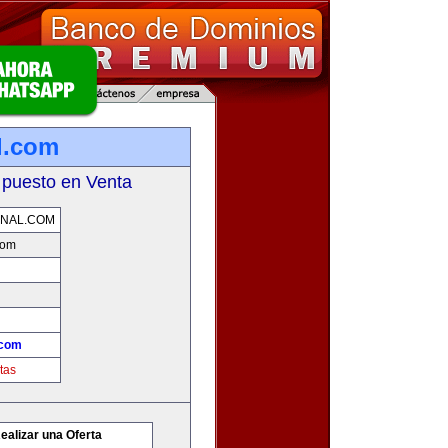
l.com
 puesto en Venta
ONAL.COM
com
.com
tas
ealizar una Oferta