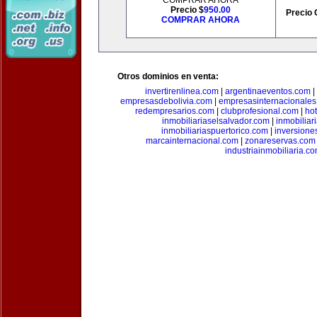
COMPRAR AHORA
Precio $
950.00
Precio 
COMPRAR AHORA
Otros dominios en venta:
invertirenlinea.com
|
argentinaeventos.com
|
empresasdebolivia.com
|
empresasinternacionale
redempresarios.com
|
clubprofesional.com
|
ho
inmobiliariaselsalvador.com
|
inmobilia
inmobiliariaspuertorico.com
|
inversione
marcainternacional.com
|
zonareservas.com
industriainmobiliaria.c