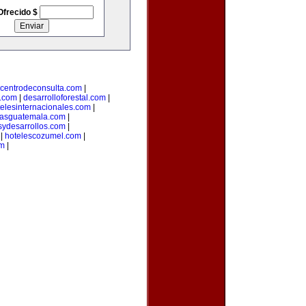
Ofrecido $
centrodeconsulta.com
|
s.com
|
desarrolloforestal.com
|
telesinternacionales.com
|
riasguatemala.com
|
sydesarrollos.com
|
|
hotelescozumel.com
|
om
|