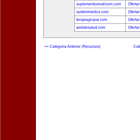
suplementosnutricion.com
Ofertar
systemmedics.com
Ofertar
terapiagrupal.com
Ofertar
webdesalud.com
Ofertar
<< Categoria Anterior (Recursos)
Cat