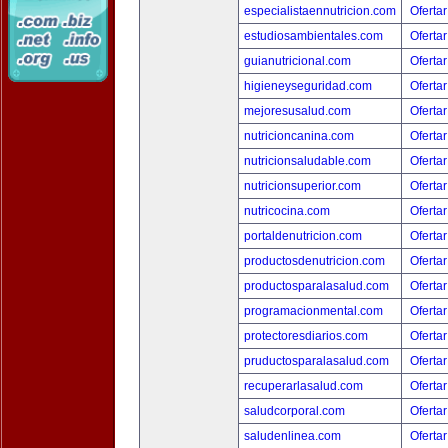
especialistaennutricion.com
Ofertar
estudiosambientales.com
Ofertar
guianutricional.com
Ofertar
higieneyseguridad.com
Ofertar
mejoresusalud.com
Ofertar
nutricioncanina.com
Ofertar
nutricionsaludable.com
Ofertar
nutricionsuperior.com
Ofertar
nutricocina.com
Ofertar
portaldenutricion.com
Ofertar
productosdenutricion.com
Ofertar
productosparalasalud.com
Ofertar
programacionmental.com
Ofertar
protectoresdiarios.com
Ofertar
pruductosparalasalud.com
Ofertar
recuperarlasalud.com
Ofertar
saludcorporal.com
Ofertar
saludenlinea.com
Ofertar