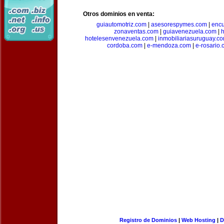
Otros dominios en venta:
guiautomotriz.com
|
asesorespymes.com
|
encu
zonaventas.com
|
guiavenezuela.com
|
h
hotelesenvenezuela.com
|
inmobiliariasuruguay.c
cordoba.com
|
e-mendoza.com
|
e-rosario
Registro de Dominios
|
Web Hosting
|
D