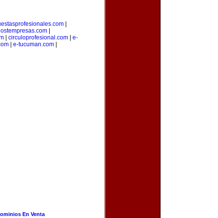
estasprofesionales.com
|
ostempresas.com
|
om
|
circuloprofesional.com
|
e-
.com
|
e-tucuman.com
|
ominios En Venta