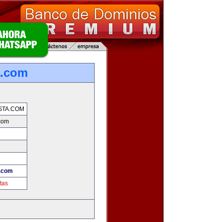
a.com
STA.COM
.com
a.com
tas