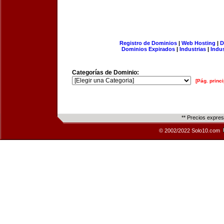
Registro de Dominios
|
Web Hosting
|
D
Dominios Expirados
|
Industrias
|
Indu
Categorías de Dominio:
[Pág. princi
** Precios expre
© 2002/2022 Solo10.com