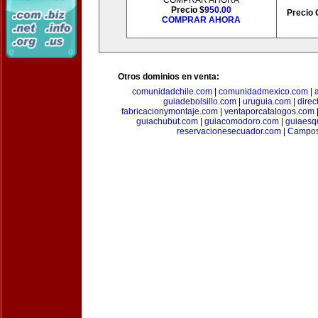
COMPRAR AHORA
Precio $
950.00
Precio 
COMPRAR AHORA
Otros dominios en venta:
comunidadchile.com
|
comunidadmexico.com
|
guiadebolsillo.com
|
uruguia.com
|
direc
fabricacionymontaje.com
|
ventaporcatalogos.com
guiachubut.com
|
guiacomodoro.com
|
guiaesq
reservacionesecuador.com
|
Campos