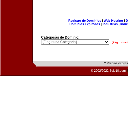
Registro de Dominios
|
Web Hosting
|
D
Dominios Expirados
|
Industrias
|
Indu
Categorías de Dominio:
[Pág. princi
** Precios expre
© 2002/2022 Solo10.com