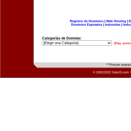
Registro de Dominios
|
Web Hosting
|
D
Dominios Expirados
|
Industrias
|
Indu
Categorías de Dominio:
[Pág. princi
** Precios expre
© 2002/2022 Solo10.com