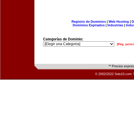
Registro de Dominios
|
Web Hosting
|
D
Dominios Expirados
|
Industrias
|
Indu
Categorías de Dominio:
[Pág. princi
** Precios expre
© 2002/2022 Solo10.com